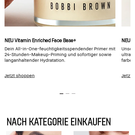
NEU Vitamin Enriched Face Base+
NEU L
Dein All-in-One-feuchtigkeitsspendender Primer mit
Unser 
24-Stunden-Makeup-Priming und sofortiger sowie
ultrap
langanhaltender Hydratation.
farbec
Jetzt shoppen
Jetzt
NACH KATEGORIE EINKAUFEN