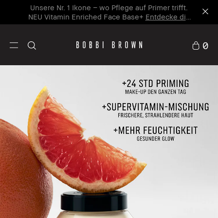
Unsere Nr. 1 Ikone – wo Pflege auf Primer trifft.
NEU Vitamin Enriched Face Base+
Entdecke die
neue Ikone
0