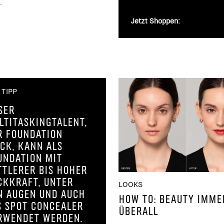
.
Jetzt Shoppen:
 TIPP
ser
ltitaskingtalent,
r Foundation
ick, kann als
undation mit
ttlerer bis hoher
ckkraft, unter
LOOKS
n Augen und auch
HOW TO: BEAUTY IMME
s Spot Concealer
ÜBERALL
rwendet werden.