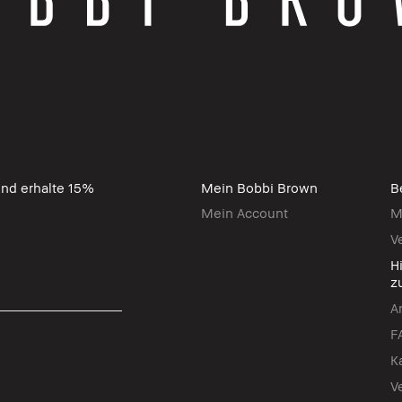
nd erhalte 15%
Mein Bobbi Brown
B
Mein Account
M
V
H
z
A
F
K
V