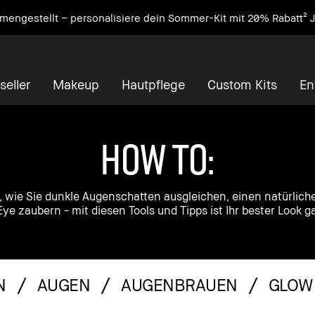
er anmelden und 15% auf deine erste Bestellung mit dem Code
seller
Makeup
Hautpflege
Custom Kits
En
HOW TO:
e, wie Sie dunkle Augenschatten ausgleichen, einen natürlich
Eye zaubern - mit diesen Tools und Tipps ist Ihr bester Look ga
N
AUGEN
AUGENBRAUEN
GLOW