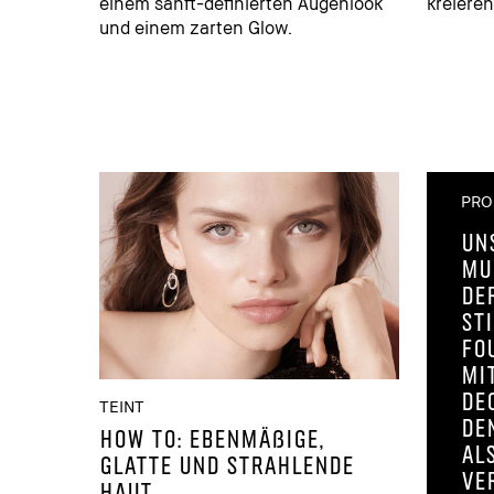
einem sanft-definierten Augenlook
kreieren
und einem zarten Glow.
PRO
Un
Mu
de
St
Fo
mi
De
TEINT
de
HOW TO: EBENMÄßIGE,
al
GLATTE UND STRAHLENDE
ve
HAUT