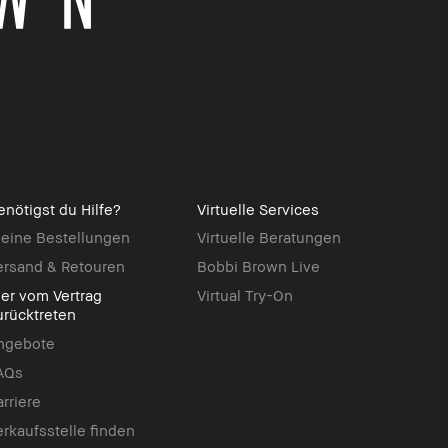
enötigst du Hilfe?
Virtuelle Services
eine Bestellungen
Virtuelle Beratungen
ersand & Retouren
Bobbi Brown Live
ier vom Vertrag
Virtual Try-On
urücktreten
ngebote
AQs
arriere
erkaufsstelle finden