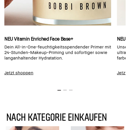
NEU Vitamin Enriched Face Base+
NEU L
Dein All-in-One-feuchtigkeitsspendender Primer mit
Unser 
24-Stunden-Makeup-Priming und sofortiger sowie
ultrap
langanhaltender Hydratation.
farbec
Jetzt shoppen
Jetzt
NACH KATEGORIE EINKAUFEN