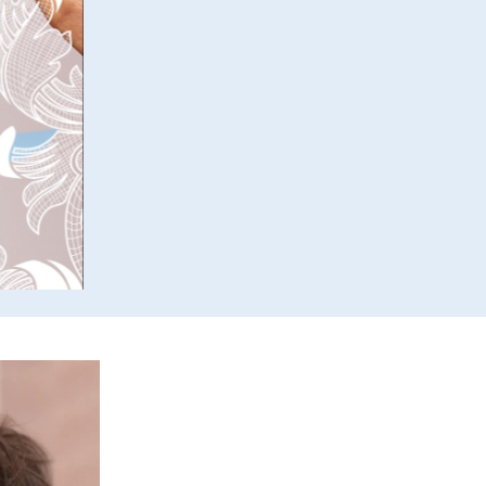
Cremiger Lidschatten mit 24 Stunden
Halt und festlichem Schimmer.
Zur Zeit nicht verfügbar
Nachricht an mich