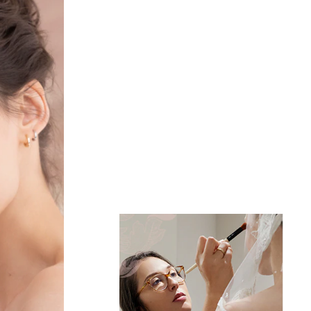
Burnt Rose
Luxe Lipstick
Satte, pflegende Farbe mit
langanhaltendem Tragekomfort.
In den Warenkorb
Bestseller