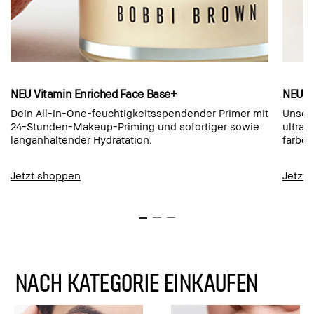
NEU Vitamin Enriched Face Base+
NEU L
Dein All-in-One-feuchtigkeitsspendender Primer mit
Unser 
24-Stunden-Makeup-Priming und sofortiger sowie
ultrap
langanhaltender Hydratation.
farbec
Jetzt shoppen
Jetzt
NACH KATEGORIE EINKAUFEN