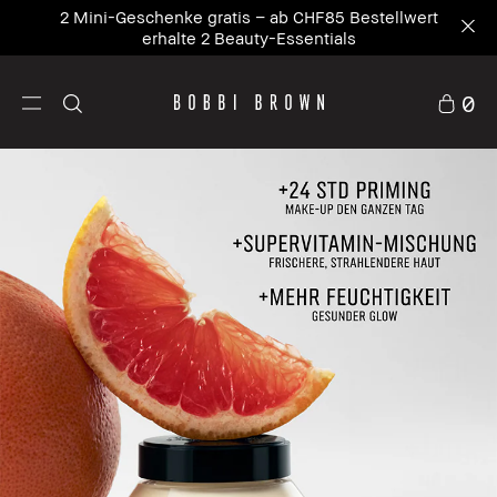
Unsere Nr. 1 Ikone – wo Pflege auf Primer trifft.
NEU Vitamin Enriched Face Base+
Entdecke die
neue Ikone
0