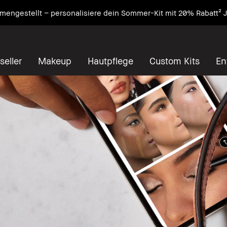
engestellt – personalisiere dein Sommer-Kit mit 20% Rabatt² J
seller
Makeup
Hautpflege
Custom Kits
En