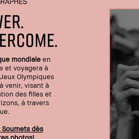
GRAPHES
ER.
VERCOME.
que mondiale
en
e et voyagera à
s Jeux Olympiques
à venir, visant à
ion des filles et
izons, à travers
que.
? Soumets dès
res photos!