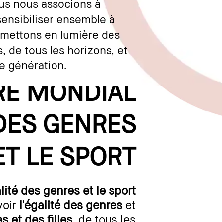
us nous associons à
 sensibiliser ensemble à
s mettons en lumière des
, de tous les horizons, et
ne génération.
RE MONDIAL
 DES GENRES
ET LE SPORT
lité des genres et le sport
voir
l'égalité des genres
et
 et des filles
, de tous les