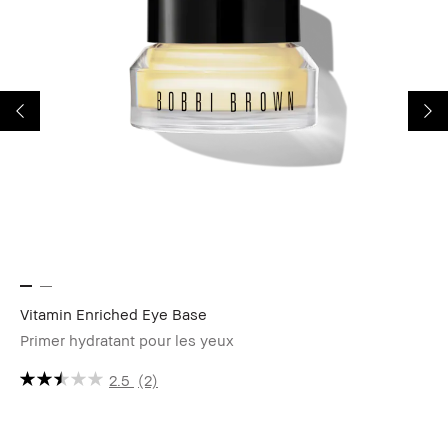
Vitamin Enriched Eye Base
We
Primer hydratant pour les yeux
Fo
et 
2.5
(2)
CH