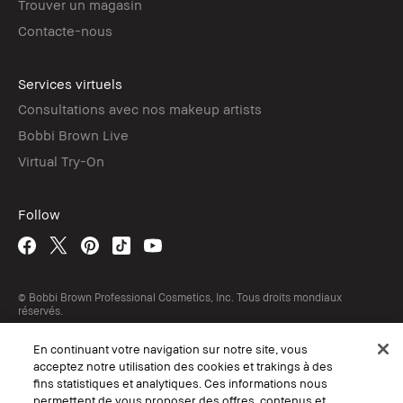
Trouver un magasin
Contacte-nous
Services virtuels
Consultations avec nos makeup artists
Bobbi Brown Live
Virtual Try-On
Follow
© Bobbi Brown Professional Cosmetics, Inc. Tous droits mondiaux
réservés.
Conditions générales de ventes
En continuant votre navigation sur notre site, vous
Politique en matière de confidentialité et de cookies
Conditions générales de ventes par téléphone
acceptez notre utilisation des cookies et trakings à des
Conditions d'utilisation
fins statistiques et analytiques. Ces informations nous
Gérer les Cookies
permettent de vous proposer des offres, contenus et