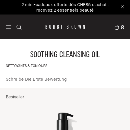
2 mini-cadeaux offerts dès CHF85 d'achat :
recevez 2 essentiels beauté
0
Soothing Cleansing Oil
NETTOYANTS & TONIQUES
Schreibe Die Erste Bewertung
Bestseller