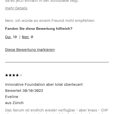
da es jetzt einfach in der Schublade liegt.
mehr Details
Wie alt bist du?
25-34
Nein, ich würde es einem Freund nicht empfehlen
Hauttyp
Normal
Hautton
Hell - Mittel
Fanden Sie diese Bewertung hilfreich?
10
0
Diese Bewertung markieren
Innovative Foundation aber total überteuert
Bewertet
30/10/2023
Eveline
aus
Zürich
Das Serum ist endlich wieder verfügbar - aber krass - CHF