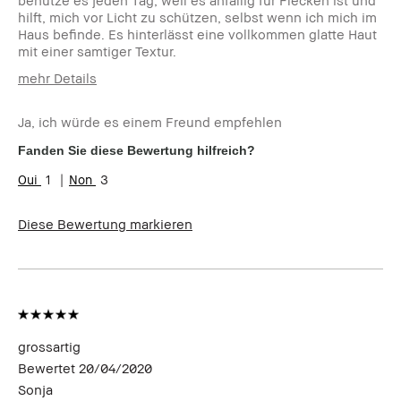
benutze es jeden Tag, weil es anfällig für Flecken ist und
hilft, mich vor Licht zu schützen, selbst wenn ich mich im
Haus befinde. Es hinterlässt eine vollkommen glatte Haut
mit einer samtiger Textur.
mehr Details
Wie alt bist du?
45-54
Ja, ich würde es einem Freund empfehlen
Hauttyp
Normal
Hautton
Hell - Mittel
Fanden Sie diese Bewertung hilfreich?
Produktvorteile
Natürlicher Glow
1
3
Diese Bewertung markieren
grossartig
Bewertet
20/04/2020
Sonja