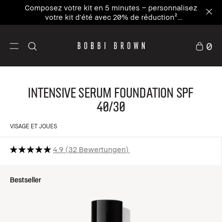
Inscrivez-vous à notre newsletter et profitez de
-15% sur votre première commande avec le code
WELCOME15⁴
0
Intensive Serum Foundation SPF
40/30
VISAGE ET JOUES
4.9
32 Bewertungen
Bestseller
Bestseller