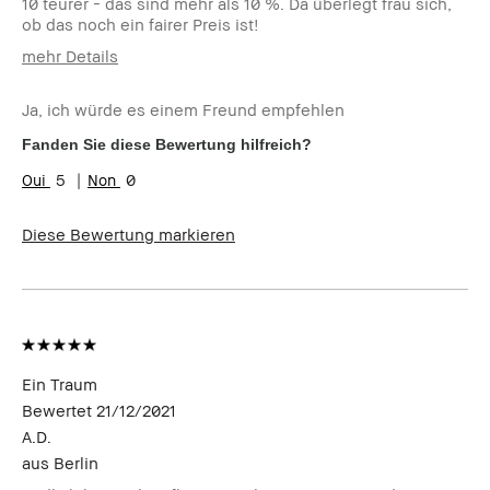
10 teurer - das sind mehr als 10 %. Da überlegt frau sich,
ob das noch ein fairer Preis ist!
mehr Details
Wie alt bist du?
45-54
Ja, ich würde es einem Freund empfehlen
Hauttyp
Normal
Hautton
Hell - Mittel
Fanden Sie diese Bewertung hilfreich?
Hautbedürfnis(se)
Anti-Aging
5
0
Produktvorteile
Long-Wear
Diese Bewertung markieren
Ein Traum
Bewertet
21/12/2021
A.D.
aus
Berlin