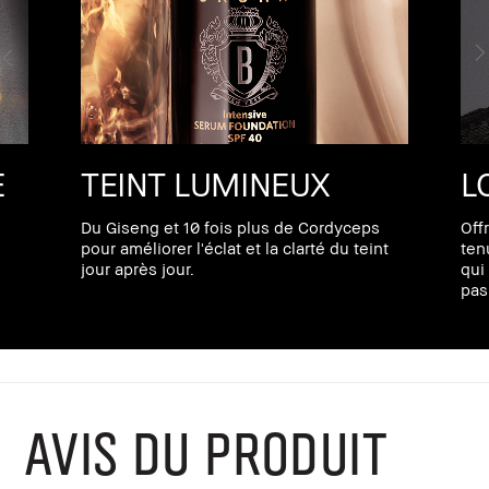
E
TEINT LUMINEUX
L
Du Giseng et 10 fois plus de Cordyceps
Off
pour améliorer l'éclat et la clarté du teint
ten
jour après jour.
qui
pas
AVIS DU PRODUIT