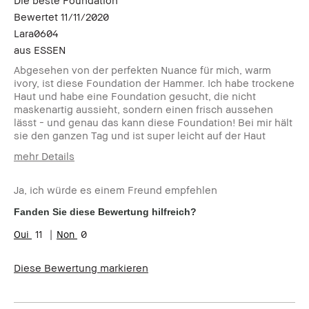
Bewertet
11/11/2020
Lara0604
aus
ESSEN
Abgesehen von der perfekten Nuance für mich, warm
ivory, ist diese Foundation der Hammer. Ich habe trockene
Haut und habe eine Foundation gesucht, die nicht
maskenartig aussieht, sondern einen frisch aussehen
lässt - und genau das kann diese Foundation! Bei mir hält
sie den ganzen Tag und ist super leicht auf der Haut
mehr Details
Wie alt bist du?
19-24
Ja, ich würde es einem Freund empfehlen
Hauttyp
Trocken
Hautton
Sehr hell - Hell
Fanden Sie diese Bewertung hilfreich?
Hautbedürfnis(se)
Feuchtigkeitsspendend, Rötungen,
11
0
Strahlend
Produktvorteile
Natürlich schmeichelnd, Natürlicher
Glow
Diese Bewertung markieren