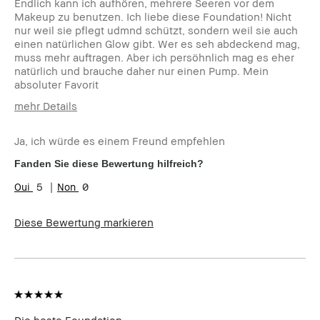
Endlich kann ich aufhören, mehrere Seeren vor dem
Makeup zu benutzen. Ich liebe diese Foundation! Nicht
nur weil sie pflegt udmnd schützt, sondern weil sie auch
einen natürlichen Glow gibt. Wer es seh abdeckend mag,
muss mehr auftragen. Aber ich persöhnlich mag es eher
natürlich und brauche daher nur einen Pump. Mein
absoluter Favorit
mehr Details
Wie alt bist du?
35-44
Ja, ich würde es einem Freund empfehlen
Hauttyp
Extra Trocken
Hautton
Sehr hell - Hell
Fanden Sie diese Bewertung hilfreich?
Hautbedürfnis(se)
Akne, Anti-Aging,
5
0
Hyperpigmentierung,
Ungleichmäßige Hauttöne
Produktvorteile
Einsteigerprodukt, Long-Wear,
Diese Bewertung markieren
Natürlich schmeichelnd, Natürlicher
Glow, Rasche Ergebnisse, Tragbar
Die beste Foundation