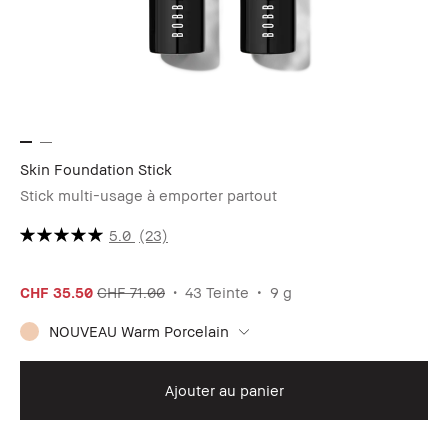
Skin Foundation Stick
Sh
Stick multi-usage à emporter partout
Po
5.0
(23)
CHF 35.50
CHF 71.00
43 Teinte
9 g
CH
NOUVEAU Warm Porcelain
Ajouter au panier