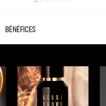
BÉNÉFICES
Give brows a smoother, fuller look in seconds—no
salon required.