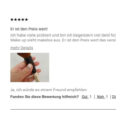
Er ist den Preis wert!
Ich habe viele probiert und bin ich begeistern viel Geld f
Make up sieht makelos aus. Er ist den Preis wert das versi
mehr Details
Wie alt bist du?
25-34
Hauttyp
Trocken
Hautton
Sehr hell - Hell
Hautbedürfnis(se)
Rötungen, Ungleichmäßige Hauttöne
Produktvorteile
Long-Wear, Natürlich schmeichelnd, N
Ja, ich würde es einem Freund empfehlen
1
1
D
Fanden Sie diese Bewertung hilfreich?