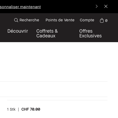
sonnaliser maintenant
Recherche
Points de Vente
Compte
0
Découvrir
Coffrets &
Offres
Cadeaux
Exclusives
1 Stk
|
CHF 70.00