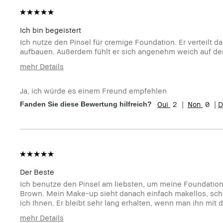
Ich bin begeistert
Ich nutze den Pinsel für cremige Foundation. Er verteilt d
aufbauen. Außerdem fühlt er sich angenehm weich auf der
mehr Details
Wie alt bist du?
25-34
Ja, ich würde es einem Freund empfehlen
Hauttyp
Normal
2
0
D
Fanden Sie diese Bewertung hilfreich?
Hautton
Sehr hell - Hell
Hautbedürfnis(se)
Akne, Rötungen, Ungleichmäßige Hau
Produktvorteile
Long-Wear, Natürlicher Glow, Tragbar
Der Beste
Ich benutze den Pinsel am liebsten, um meine Foundation 
Brown. Mein Make-up sieht danach einfach makellos, schön
ich Ihnen. Er bleibt sehr lang erhalten, wenn man ihn mi
mehr Details