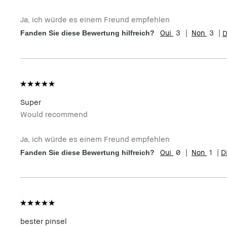
Wie alt bist du?
25-34
Ja, ich würde es einem Freund empfehlen
Hauttyp
Normal
3
3
D
Fanden Sie diese Bewertung hilfreich?
Hautton
Mittel - Dunkel
Hautbedürfnis(se)
Ungleichmäßige Hauttöne
Produktvorteile
Einsteigerprodukt, Rasche Ergebniss
Super
Would recommend
Ja, ich würde es einem Freund empfehlen
0
1
D
Fanden Sie diese Bewertung hilfreich?
bester pinsel