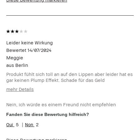
Leider keine Wirkung
Bewertet
14/07/2024
Meggie
aus
Berlin
Produkt fühlt sich toll an auf den Lippen aber leider hat es
gar keinen Plump Effekt. Schade für das Geld
mehr Details
Wie alt bist du?
19-24
Nein, ich würde es einem Freund nicht empfehlen
Hauttyp
Normal
Hautton
Hell - Mittel
Fanden Sie diese Bewertung hilfreich?
Hautbedürfnis(se)
Rötungen, Ungleichmäßige
5
2
Hauttöne
Produktvorteile
Tragbar