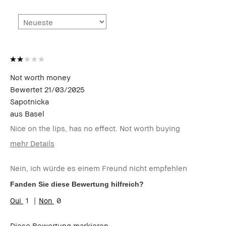
Not worth money
Bewertet
21/03/2025
Sapotnicka
aus
Basel
Nice on the lips, has no effect. Not worth buying
mehr Details
Wie alt bist du?
45-54
Nein, ich würde es einem Freund nicht empfehlen
Hauttyp
Trocken
Hautton
Hell - Mittel
Fanden Sie diese Bewertung hilfreich?
1
0
Diese Bewertung markieren