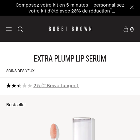
Composez votre kit en 5 minutes – personnalisez
votre kit d'été avec 20% de réduction²
Personnaliser maintenant
0
Extra Plump Lip Serum
SOINS DES YEUX
2.5
2 Bewertungen
Bestseller