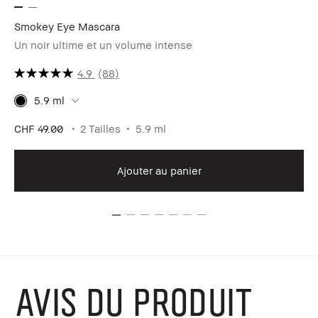
Smokey Eye Mascara
Ex
Un noir ultime et un volume intense
Ba
4.9
(88)
5.9 ml
CHF 49.00
2 Tailles
5.9 ml
CH
Ajouter au panier
AVIS DU PRODUIT