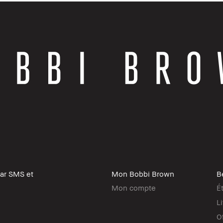
par SMS et
Mon Bobbi Brown
B
Mon compte
É
L
O