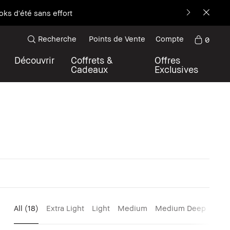
ks d'été sans effort
Recherche
Points de Vente
Compte
0
Découvrir
Coffrets &
Offres
Cadeaux
Exclusives
All
(18)
Extra Light
Light
Medium
Medium Deep
Dee