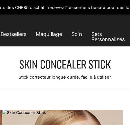
rts dès CHF85 d'achat : recevez 2 essentiels beauté pour des loo
Bestsellers
Maquillage
Soin
Sets
Personnalisés
Skin Concealer Stick
Stick correcteur longue durée, facile à utiliser.
er tout