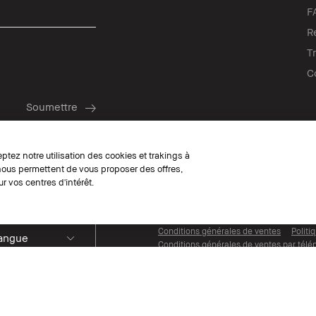
F
R
T
C
Follow
ptez notre utilisation des cookies et trakings à
 nous permettent de vous proposer des offres,
r vos centres d'intérêt.
© Bobbi Brown Professional Cosmetics, I
Conditions générales de ventes
Politi
Langue
Conditions générales de ventes par tél