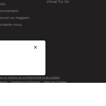
Virtual Try-On
AQs
ecrutement
rouver un magasin
ontacte-nous
nc. Tous droits mondiaux réservés.
que en matière de confidentialité et de cookies
éphone
Conditions d'utilisation
Gérer les Cookies