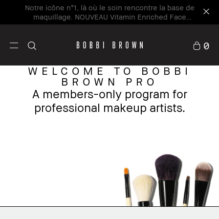
Notre icône n°1, là où le soin rencontre la base de
maquillage. NOUVEAU Vitamin Enriched Face
Base+
Découvrez la nouvelle icône
0
WELCOME TO BOBBI
BROWN PRO
A members-only program for
professional makeup artists.