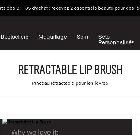
rencontre la base de maquillage. NOUVEAU Vitamin Enriched Face Base
Bestsellers
Maquillage
Soin
Sets
Personnalisés
Retractable Lip Brush
Pinceau rétractable pour les lèvres
er tout