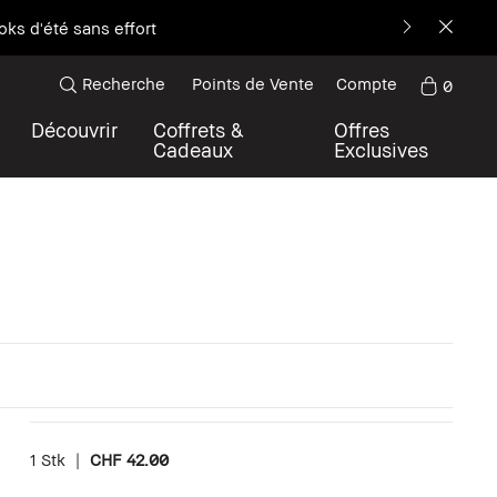
Découvrez la nouvelle icône
+
Recherche
Points de Vente
Compte
0
Découvrir
Coffrets &
Offres
Cadeaux
Exclusives
1 Stk
|
CHF 42.00