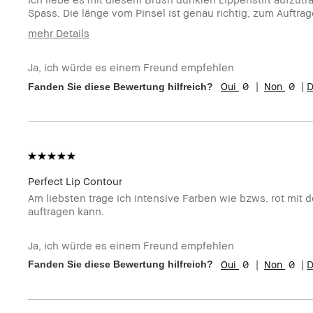
Spass. Die länge vom Pinsel ist genau richtig, zum Auft
mehr Details
Wie alt bist du?
35-44
Ja, ich würde es einem Freund empfehlen
Hauttyp
Trocken
0
0
D
Fanden Sie diese Bewertung hilfreich?
Hautton
Hell - Mittel
Hautbedürfnis(se)
Ungleichmäßige Hauttöne
Produktvorteile
Rasche Ergebnisse
Perfect Lip Contour
Am liebsten trage ich intensive Farben wie bzws. rot mit d
auftragen kann.
Ja, ich würde es einem Freund empfehlen
0
0
D
Fanden Sie diese Bewertung hilfreich?