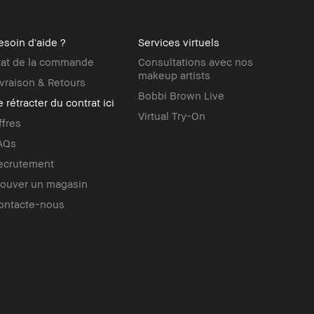
esoin d'aide ?
Services virtuels
tat de la commande
Consultations avec nos
makeup artists
ivraison & Retours
Bobbi Brown Live
 rétracter du contrat ici
Virtual Try-On
ffres
AQs
ecrutement
rouver un magasin
ontacte-nous