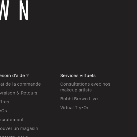
esoin d'aide ?
Services virtuels
tat de la commande
Consultations avec nos
makeup artists
ivraison & Retours
Bobbi Brown Live
ffres
Virtual Try-On
AQs
ecrutement
rouver un magasin