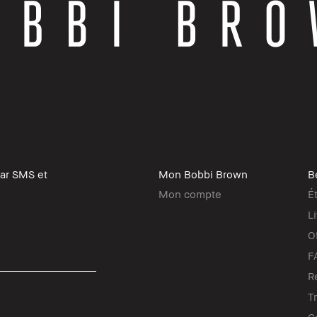
par SMS et
Mon Bobbi Brown
B
Mon compte
É
L
O
F
R
T