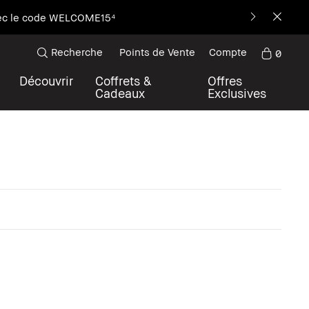
avec le code WELCOME15⁴
Recherche
Points de Vente
Compte
0
Découvrir
Coffrets &
Offres
Cadeaux
Exclusives