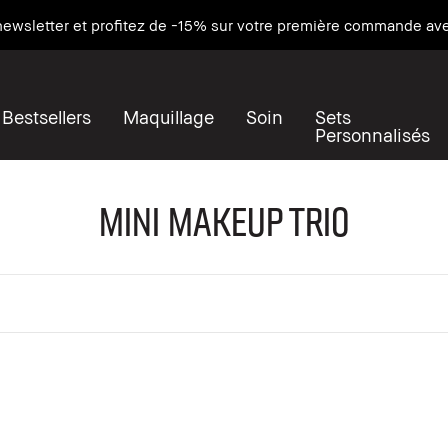
 newsletter et profitez de -15% sur votre première commande 
Bestsellers
Maquillage
Soin
Sets
Personnalisés
Mini Makeup Trio