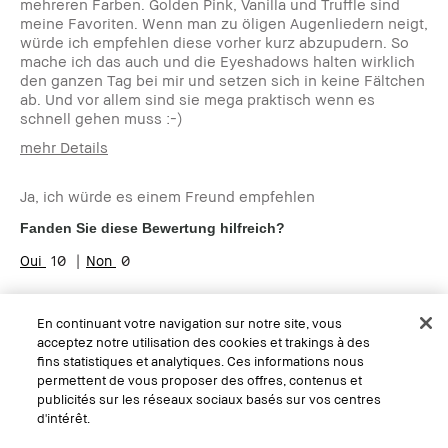
mehreren Farben. Golden Pink, Vanilla und Truffle sind
meine Favoriten. Wenn man zu öligen Augenliedern neigt,
würde ich empfehlen diese vorher kurz abzupudern. So
mache ich das auch und die Eyeshadows halten wirklich
den ganzen Tag bei mir und setzen sich in keine Fältchen
ab. Und vor allem sind sie mega praktisch wenn es
schnell gehen muss :-)
mehr Details
Wie alt bist du?
25-34
Ja, ich würde es einem Freund empfehlen
Hauttyp
Normal
Hautton
Hell - Mittel
Fanden Sie diese Bewertung hilfreich?
Hautbedürfnis(se)
Rötungen
10
0
Produktvorteile
Einsteigerprodukt, Long-Wear,
Tragbar
Diese Bewertung markieren
En continuant votre navigation sur notre site, vous
acceptez notre utilisation des cookies et trakings à des
fins statistiques et analytiques. Ces informations nous
permettent de vous proposer des offres, contenus et
publicités sur les réseaux sociaux basés sur vos centres
d'intérêt.
Tolles Produkt, leider werden meine