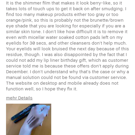
It is the shimmer film that makes it look berry-like, so it
takes lots of touch ups to get it back on after smudging. I
find too many makeup products either too gray or too
orange/pink, so this is probably not the brunette/brown
eye shade that you are looking for especially if you are a
similar skin tone. I don't like how difficult it is to remove it
even with micellar water soaked cotton pads left on my
eyelids for 30 secs, and other cleansers don't help much.
Your eyelids will look bruised the next day because of this
residue, though. I was also disappointed by the fact that I
could not add my lip liner birthday gift, which as customer
service told me is because these offers don't apply during
December. I don't understand why that's the case or why a
manual solution could not be found via customer service.
The website on desktop and mobile already does not
function well, so I hope they fix it.
mehr Details
Wie alt bist du?
25-34
Hauttyp
Normal
Hautton
Hell - Mittel
Produktvorteile
Long-Wear