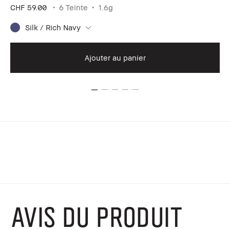
CHF 59.00
6 Teinte
1.6g
Silk / Rich Navy
CH
Ajouter au panier
AVIS DU PRODUIT