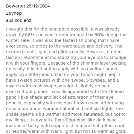
Bewertet
28/12/2024
Zeynep
aus
Koblenz
I bought this for the best price possible; it was already
down by 50% and was further reduced by 50% during the
winter sale. It was also the fastest shipping that I have
ever seen, so props to the warehouse and delivery. The
texture is soft, light, and glides easily. However, it dries
fast so I recommend moisturizing your eyelids to smudge
it with your fingers. Because of the shimmer layer picking
up easily, it is difficult to apply with an eyeliner brush;
applying a little moisturizer on your brush might help. I
have swatch pictures with one swipe, 5 swipes, and a
swatch with each swipe smudged slightly on bare
skin/without primer. I was disappointed with the 2B lead
pencil-like shade and lack of saturation of their eye
pencils, especially with my dark brown eyes. After trying
once more under warmer natural and artificial lights, the
shade seems a bit warmer and more saturated, but not to
my liking. It is overall a Bark/Espresso-like dark base
instead of berry, with coppery shimmers that reflect cool
or neutral/warm with warm light, but not as warm as gold.