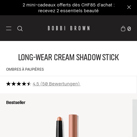
2 mini-cadeaux offerts dès CHF85 d'achat :
recevez 2 essentiels beauté
0
Long-Wear Cream Shadow Stick
OMBRES À PAUPIÈRES
4.5
50 Bewertungen
Bestseller
Bestseller
Bestseller
Bestseller