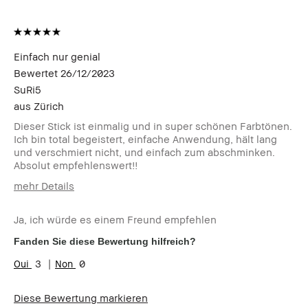
Einfach nur genial
Bewertet
26/12/2023
SuRi5
aus
Zürich
Dieser Stick ist einmalig und in super schönen Farbtönen.
Ich bin total begeistert, einfache Anwendung, hält lang
und verschmiert nicht, und einfach zum abschminken.
Absolut empfehlenswert!!
mehr Details
Wie alt bist du?
Über 65
Ja, ich würde es einem Freund empfehlen
Hauttyp
Normal
Hautton
Hell - Mittel
Fanden Sie diese Bewertung hilfreich?
Hautbedürfnis(se)
Anti-Aging
3
0
Produktvorteile
Einsteigerprodukt, Long-Wear,
Natürlich schmeichelnd, Natürlicher
Diese Bewertung markieren
Glow, Rasche Ergebnisse