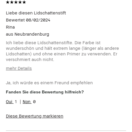
Liebe diesen Lidschattenstift
Bewertet
08/02/2024
Rina
aus
Neubrandenburg
Ich liebe diese Lidschattenstifte. Die Farbe ist
wunderschön und hält extrem lange (länger als andere
Lidschatten) und ohne einen Primer zu verwenden. Er
verschmiert auch nicht.
mehr Details
Wie alt bist du?
35-44
Ja, ich würde es einem Freund empfehlen
Hauttyp
Trocken
Hautton
Sehr hell - Hell
Fanden Sie diese Bewertung hilfreich?
Produktvorteile
Long-Wear
1
0
Diese Bewertung markieren