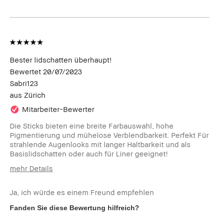
Bester lidschatten überhaupt!
Bewertet
20/07/2023
Sabri123
aus
Zürich
Mitarbeiter-Bewerter
Die Sticks bieten eine breite Farbauswahl, hohe
Pigmentierung und mühelose Verblendbarkeit. Perfekt Für
strahlende Augenlooks mit langer Haltbarkeit und als
Basislidschatten oder auch für Liner geeignet!
mehr Details
Wie alt bist du?
25-34
Ja, ich würde es einem Freund empfehlen
Hauttyp
Trocken
Hautton
Mittel - Dunkel
Fanden Sie diese Bewertung hilfreich?
Hautbedürfnis(se)
Anti-Aging, Hyperpigmentierung