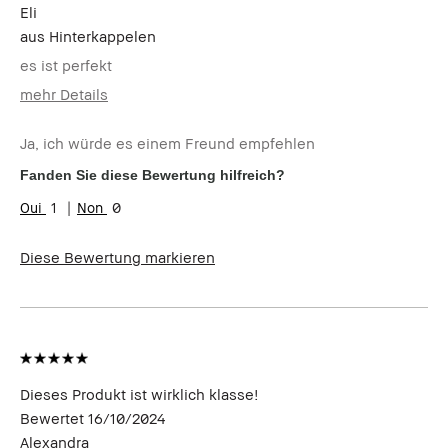
Eli
aus
Hinterkappelen
es ist perfekt
mehr Details
Wie alt bist du?
Über 65
Ja, ich würde es einem Freund empfehlen
Hauttyp
Normal
Hautton
Hell - Mittel
Fanden Sie diese Bewertung hilfreich?
Hautbedürfnis(se)
Anti-Aging
1
0
Produktvorteile
Tragbar
Diese Bewertung markieren
Dieses Produkt ist wirklich klasse!
Bewertet
16/10/2024
Alexandra