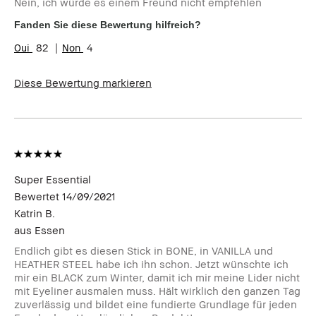
Nein, ich würde es einem Freund nicht empfehlen
Hauttyp
Trocken
Hautton
Hell - Mittel
Fanden Sie diese Bewertung hilfreich?
Hautbedürfnis(se)
Anti-Aging
82
4
Diese Bewertung markieren
Super Essential
Bewertet
14/09/2021
Katrin B.
aus
Essen
Endlich gibt es diesen Stick in BONE, in VANILLA und
HEATHER STEEL habe ich ihn schon. Jetzt wünschte ich
mir ein BLACK zum Winter, damit ich mir meine Lider nicht
mit Eyeliner ausmalen muss. Hält wirklich den ganzen Tag
zuverlässig und bildet eine fundierte Grundlage für jeden