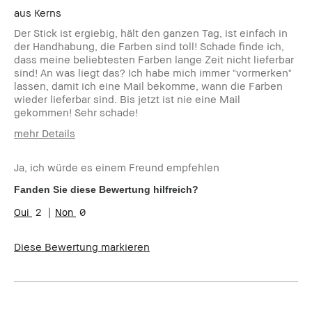
aus
Kerns
Der Stick ist ergiebig, hält den ganzen Tag, ist einfach in
der Handhabung, die Farben sind toll! Schade finde ich,
dass meine beliebtesten Farben lange Zeit nicht lieferbar
sind! An was liegt das? Ich habe mich immer "vormerken"
lassen, damit ich eine Mail bekomme, wann die Farben
wieder lieferbar sind. Bis jetzt ist nie eine Mail
gekommen! Sehr schade!
mehr Details
Wie alt bist du?
45-54
Ja, ich würde es einem Freund empfehlen
Hauttyp
Trocken
Hautton
Hell - Mittel
Fanden Sie diese Bewertung hilfreich?
2
0
Diese Bewertung markieren