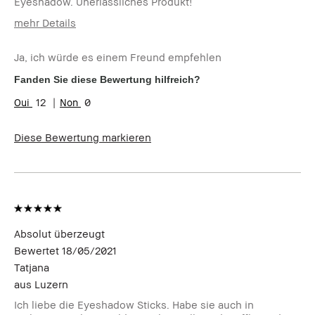
Eyeshadow. Unerlässliches Produkt!
mehr Details
Wie alt bist du?
45-54
Ja, ich würde es einem Freund empfehlen
Hauttyp
Extra Trocken
Hautton
Sehr hell - Hell
Fanden Sie diese Bewertung hilfreich?
Produktvorteile
Einsteigerprodukt, Long-Wear,
12
0
Natürlich schmeichelnd, Rasche
Ergebnisse, Tragbar
Diese Bewertung markieren
Absolut überzeugt
Bewertet
18/05/2021
Tatjana
aus
Luzern
Ich liebe die Eyeshadow Sticks. Habe sie auch in