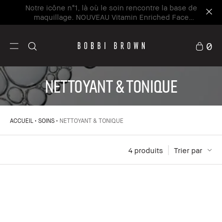
Notre icône n°1, là où le soin rencontre la base de
maquillage. NOUVEAU Vitamin Enriched Face
Base+
Découvrez la nouvelle icône
0
NETTOYANT & TONIQUE
ACCUEIL
SOINS
NETTOYANT & TONIQUE
4
 produits
Trier par