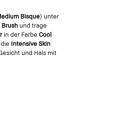
 Medium Bisque
) unter
p Brush
und trage
er
in der Farbe
Cool
 die
Intensive Skin
 Gesicht und Hals mit