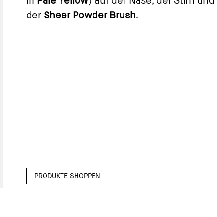
in
Pale Yellow
) auf der Nase, der Stirn un
der
Sheer Powder Brush
.
PRODUKTE SHOPPEN