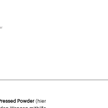
er
 Pressed Powder
(hier