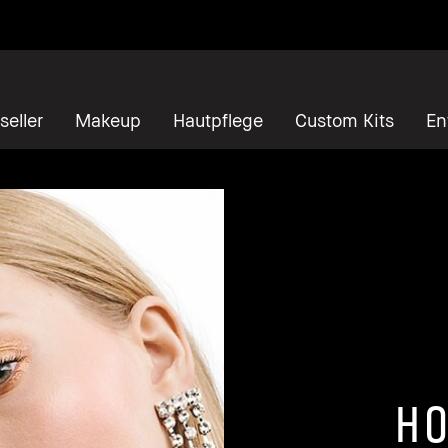
seller
Makeup
Hautpflege
Custom Kits
En
HO