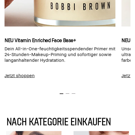
NEU Vitamin Enriched Face Base+
NEU L
Dein All-in-One-feuchtigkeitsspendender Primer mit
Unser 
24-Stunden-Makeup-Priming und sofortiger sowie
ultrap
langanhaltender Hydratation.
farbec
Jetzt shoppen
Jetzt
NACH KATEGORIE EINKAUFEN