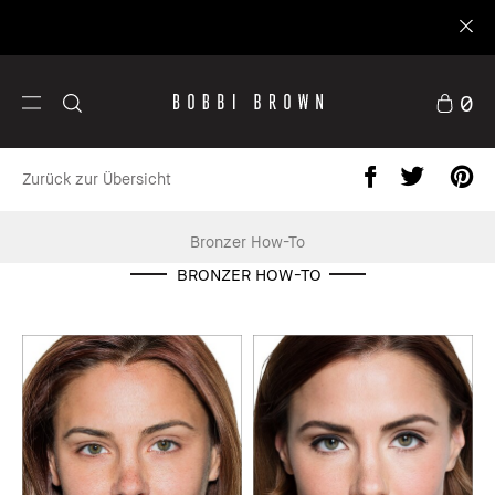
ggen
0
Zurück zur Übersicht
Bronzer How-To
BRONZER HOW-TO
Hautpflege
Cust