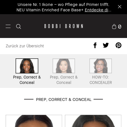
Unsere Nr. 1 Ikone – wo Pflege auf Primer trifft.
NEU Vitamin Enriched Face Base+
Entdecke die
neue Ikone
0
Zurück zur Übersicht
Prep, Correct &
Prep, Correct &
HOW-TO:
Conceal
Conceal
CONCEALER
PREP, CORRECT & CONCEAL