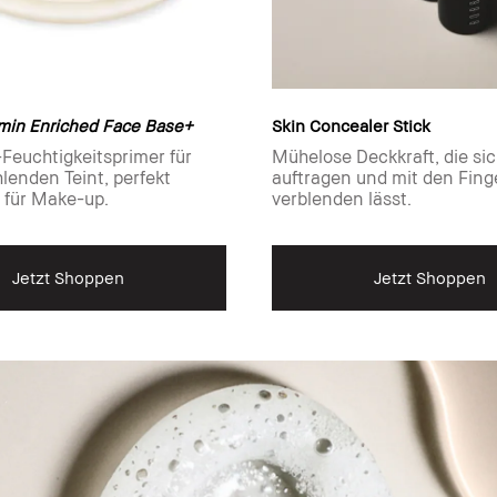
min Enriched Face Base+
Skin Concealer Stick
-Feuchtigkeitsprimer für
Mühelose Deckkraft, die sic
lenden Teint, perfekt
auftragen und mit den Fing
t für Make-up.
verblenden lässt.
Jetzt Shoppen
Jetzt Shoppen