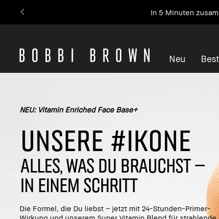
In 5 Minuten zusamm
Neu
Best
NEU: Vitamin Enriched Face Base+
UNSERE #IKONE
ALLES, WAS DU BRAUCHST –
IN EINEM SCHRITT
Die Formel, die Du liebst – jetzt mit 24-Stunden-Primer-
Wirkung und unserem Super Vitamin Blend für strahlende,