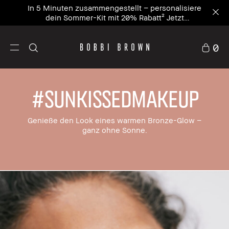
In 5 Minuten zusammengestellt – personalisiere
dein Sommer-Kit mit 20% Rabatt² Jetzt
personalisieren
0
#SUNKISSEDMAKEUP
Genieße den Look eines warmen Bronze-Glow –
ganz ohne Sonne.