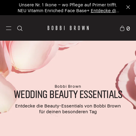
Unsere Nr. 1 Ikone – wo Pflege auf Primer trifft.
NEU Vitamin Enriched Face Base+
Entdecke die
neue Ikone
0
Bobbi Brown
WEDDING BEAUTY ESSENTIALS
Entdecke die Beauty-Essentials von Bobbi Brown
für deinen besonderen Tag