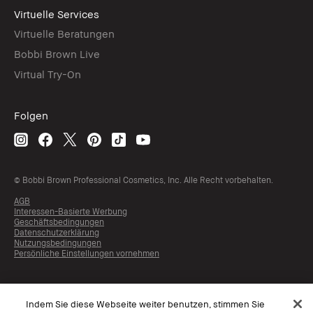
Virtuelle Services
Virtuelle Beratungen
Bobbi Brown Live
Virtual Try-On
Folgen
© Bobbi Brown Professional Cosmetics, Inc. Alle Recht vorbehalten.
AGB
Interessen-Basierte Werbung
Geschäftsbedingungen
Datenschutzerklärung
Nutzungsbedingungen
Persönliche Einstellungen vornehmen
Indem Sie diese Webseite weiter benutzen, stimmen Sie