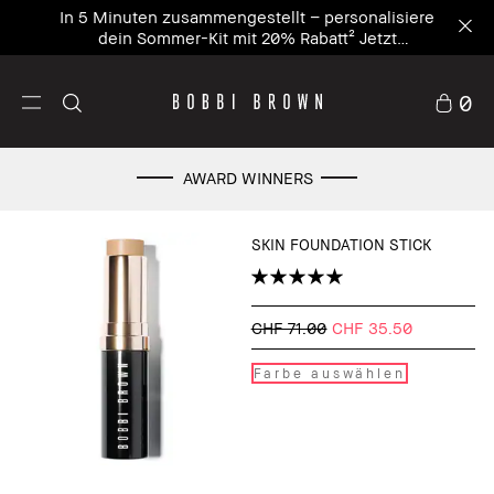
In 5 Minuten zusammengestellt – personalisiere
dein Sommer-Kit mit 20% Rabatt² Jetzt
personalisieren
0
AWARD WINNERS
SKIN FOUNDATION STICK
CHF 71.00
CHF 35.50
Farbe auswählen