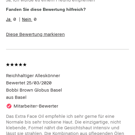
Hauttyp
Trocken
Hautton
Sehr hell - Hell
Fanden Sie diese Bewertung hilfreich?
Hautbedürfnis(se)
Rötungen, Ungleichmäßige
0
0
Hauttöne
Diese Bewertung markieren
Reichhaltiger Alleskönner
Bewertet
25/03/2020
Bobbi Brown Globus Basel
aus
Basel
Mitarbeiter-Bewerter
Das Extra Face Oil empfehle ich sehr gerne für eine
Normale bis sehr trockene Haut. Die einzigartige, nicht
klebende, Formel nährt die Gesichtshaut intensiv und
lässt sie strahlen. Die Kombination aus pflegenden Ölen