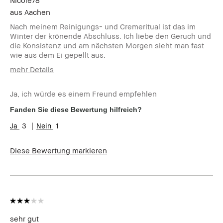
aus
Aachen
Nach meinem Reinigungs- und Cremeritual ist das im
Winter der krönende Abschluss. Ich liebe den Geruch und
die Konsistenz und am nächsten Morgen sieht man fast
wie aus dem Ei gepellt aus.
mehr Details
Wie alt bist du?
35-44
Ja, ich würde es einem Freund empfehlen
Hauttyp
Normal
Hautton
Hell - Mittel
Fanden Sie diese Bewertung hilfreich?
Hautbedürfnis(se)
Anti-Aging
3
1
Produktvorteile
Einsteigerprodukt, Rasche
Ergebnisse
Diese Bewertung markieren
sehr gut