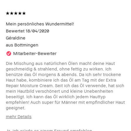
Mein persönliches Wundermittel!
Bewertet
18/04/2020
Géraldine
aus
Bottmingen
Mitarbeiter-Bewerter
Die Mischung aus natürlichen Ölen macht deine Haut
geschmeidig & strahlend, ohne fettig zu wirken. Ich
benütze das Öl morgens & abends. Da ich sehr trockene
Haut habe, kombiniere ich das Öl am Tag mit der Extra
Repair Moisture Cream. Seit ich das Öl verwende, hat sich
mein Hautbild verschönert und kleine Unebenheiten
beseitigt. Ich kann das Öl wirklich jedem Hauttyp
empfehlen! Auch super für Männer mit empfindlicher Haut
geeignet.
mehr Details
Wie alt bist du?
25-34
Ja, ich würde es einem Freund empfehlen