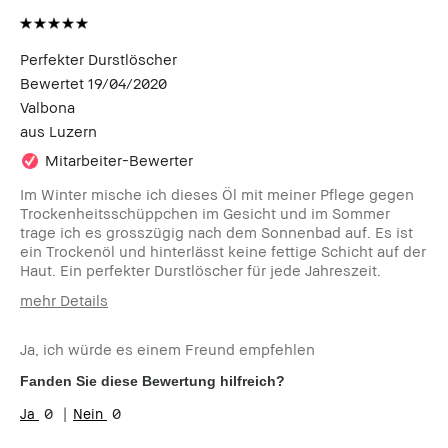
Perfekter Durstlöscher
Bewertet
19/04/2020
Valbona
aus
Luzern
Mitarbeiter-Bewerter
Im Winter mische ich dieses Öl mit meiner Pflege gegen
Trockenheitsschüppchen im Gesicht und im Sommer
trage ich es grosszügig nach dem Sonnenbad auf. Es ist
ein Trockenöl und hinterlässt keine fettige Schicht auf der
Haut. Ein perfekter Durstlöscher für jede Jahreszeit.
mehr Details
Wie alt bist du?
25-34
Ja, ich würde es einem Freund empfehlen
Hauttyp
Normal
Hautton
Hell - Mittel
Fanden Sie diese Bewertung hilfreich?
Hautbedürfnis(se)
Rötungen, Ungleichmäßige
0
0
Hauttöne
Produktvorteile
Rasche Ergebnisse