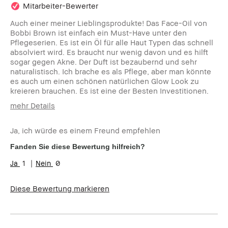
Mitarbeiter-Bewerter
Auch einer meiner Lieblingsprodukte! Das Face-Oil von
Bobbi Brown ist einfach ein Must-Have unter den
Pflegeserien. Es ist ein Öl für alle Haut Typen das schnell
absolviert wird. Es braucht nur wenig davon und es hilft
sogar gegen Akne. Der Duft ist bezaubernd und sehr
naturalistisch. Ich brache es als Pflege, aber man könnte
es auch um einen schönen natürlichen Glow Look zu
kreieren brauchen. Es ist eine der Besten Investitionen.
mehr Details
Wie alt bist du?
25-34
Ja, ich würde es einem Freund empfehlen
Hauttyp
Normal
Hautton
Mittel - Dunkel
Fanden Sie diese Bewertung hilfreich?
Hautbedürfnis(se)
Anti-Aging, Ungleichmäßige
1
0
Hauttöne
Produktvorteile
Natürlich schmeichelnd, Natürlicher
Glow, Rasche Ergebnisse
Diese Bewertung markieren