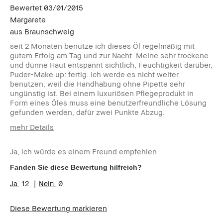
Bewertet
03/01/2015
Margarete
aus
Braunschweig
seit 2 Monaten benutze ich dieses Öl regelmäßig mit
gutem Erfolg am Tag und zur Nacht. Meine sehr trockene
und dünne Haut entspannt sichtlich, Feuchtigkeit darüber,
Puder-Make up: fertig. Ich werde es nicht weiter
benutzen, weil die Handhabung ohne Pipette sehr
ungünstig ist. Bei einem luxuriösen Pflegeprodukt in
Form eines Öles muss eine benutzerfreundliche Lösung
gefunden werden, dafür zwei Punkte Abzug.
mehr Details
Vorteile
Ja, ich würde es einem Freund empfehlen
eine kurmäßige anwendung
Fanden Sie diese Bewertung hilfreich?
Nachteile
12
0
sehr gut aber in der anwendung nicht akzeptabel
Diese Bewertung markieren
Wie alt bist du?
55to64