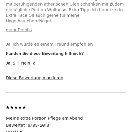
mit beruhigenden ätherischen Ölen schenken mir zudem
die tägliche Portion Wellness. Extra Tipp: Ich benutze das
Extra Face Oil auch gerne für meine
Nagelhäutchen/Nägel.
mehr Details
Wie alt bist du?
25-34
Ja, ich würde es einem Freund empfehlen
Hauttyp
Trocken
Hautton
Sehr hell - Hell
Fanden Sie diese Bewertung hilfreich?
Hautbedürfnis(se)
Rötungen, Ungleichmäßige
2
0
Hauttöne
Produktvorteile
Natürlicher Glow
Diese Bewertung markieren
Meine extra Portion Pflege am Abend
Bewertet
18/03/2018
Nicole78