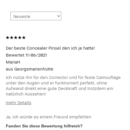
Der beste Concealer Pinsel den ich je hatte!
Bewertet
11/06/2021
MariaH
aus
Georgsmarienhütte
Ich nutze ihn für den Corrector und für feste Camouflage
unter den Augen und er funktioniert perfekt, ohne
Aufwand direkt eine gute Deckkraft und trotzdem ein
natürlich Aussehen!
mehr Details
Wie alt bist du?
25-34
Ja, ich würde es einem Freund empfehlen
Hauttyp
Normal
Hautton
Sehr hell - Hell
Fanden Sie diese Bewertung hilfreich?