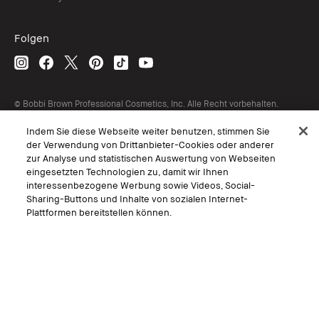
Folgen
© Bobbi Brown Professional Cosmetics, Inc. Alle Recht vorbehalten.
AGB
Indem Sie diese Webseite weiter benutzen, stimmen Sie
Interessen-Basierte Werbung
der Verwendung von Drittanbieter-Cookies oder anderer
Geschäftsbedingungen
Datenschutzerklärung
zur Analyse und statistischen Auswertung von Webseiten
Nutzungsbedingungen
eingesetzten Technologien zu, damit wir Ihnen
Persönliche Einstellungen vornehmen
interessenbezogene Werbung sowie Videos, Social-
Sharing-Buttons und Inhalte von sozialen Internet-
Plattformen bereitstellen können.
Sprache Wählen