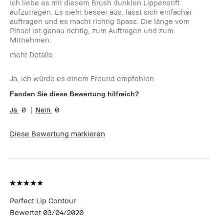
Ich liebe es mit diesem Brush dunklen Lippenstift
aufzutragen. Es sieht besser aus, lässt sich einfacher
auftragen und es macht richtig Spass. Die länge vom
Pinsel ist genau richtig, zum Auftragen und zum
Mitnehmen.
mehr Details
Wie alt bist du?
35-44
Ja, ich würde es einem Freund empfehlen
Hauttyp
Trocken
Hautton
Hell - Mittel
Fanden Sie diese Bewertung hilfreich?
Hautbedürfnis(se)
Ungleichmäßige Hauttöne
0
0
Produktvorteile
Rasche Ergebnisse
Diese Bewertung markieren
Perfect Lip Contour
Bewertet
03/04/2020