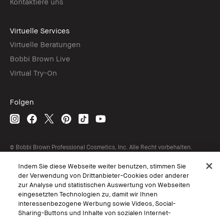
Kontaktiere uns
Virtuelle Services
Virtuelle Beratungen
Bobbi Brown Live
Virtual Try-On
Folgen
© Bobbi Brown Professional Cosmetics, Inc. Alle Recht vorbehalten.
AGB
Indem Sie diese Webseite weiter benutzen, stimmen Sie
Interessen-Basierte Werbung
der Verwendung von Drittanbieter-Cookies oder anderer
Geschäftsbedingungen
Datenschutzerklärung
zur Analyse und statistischen Auswertung von Webseiten
Nutzungsbedingungen
eingesetzten Technologien zu, damit wir Ihnen
Persönliche Einstellungen vornehmen
interessenbezogene Werbung sowie Videos, Social-
Sharing-Buttons und Inhalte von sozialen Internet-