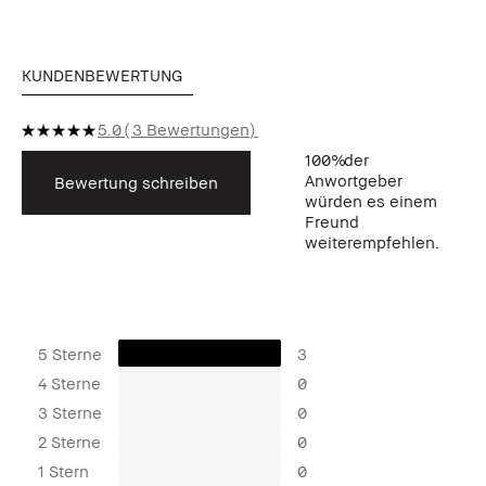
KUNDENBEWERTUNG
5.0
3 Bewertungen
100%
der
Anwortgeber
Bewertung schreiben
würden es einem
Freund
weiterempfehlen.
5 Sterne
3
4 Sterne
0
3 Sterne
0
2 Sterne
0
1 Stern
0