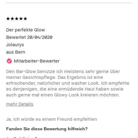
Der perfekte Glow
Bewertet
20/04/2020
Jolaurys
aus
Bern
Mitarbeiter-Bewerter
Den Bar-Glow benutze ich meistens sehr gerne über
meiner Gesichtspflege. Das Ergebnis ist eine
erfrischender, natürlicher und wacher Look. Ich empfehle
es denjenigen, die eine ermüdende Haut haben sowie
auch gerne mal einen Glowy Look kreieren möchten.
mehr Details
Wie alt bist du?
25-34
Ja, ich würde es einem Freund empfehlen
Hauttyp
Normal
Hautton
Mittel - Dunkel
Fanden Sie diese Bewertung hilfreich?
Hautbedürfnis(se)
Anti-Aging, Ungleichmäßige