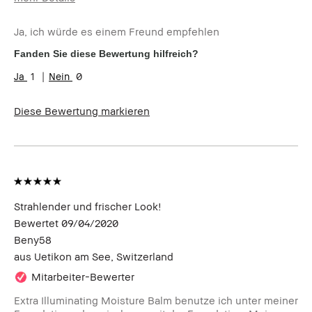
Wie alt bist du?
25-34
Ja, ich würde es einem Freund empfehlen
Hauttyp
Normal
Hautton
Hell - Mittel
Fanden Sie diese Bewertung hilfreich?
Hautbedürfnis(se)
Ungleichmäßige Hauttöne
1
0
Produktvorteile
Natürlich schmeichelnd, Natürlicher
Glow, Rasche Ergebnisse, Tragbar
Diese Bewertung markieren
Strahlender und frischer Look!
Bewertet
09/04/2020
Beny58
aus
Uetikon am See, Switzerland
Mitarbeiter-Bewerter
Extra Illuminating Moisture Balm benutze ich unter meiner