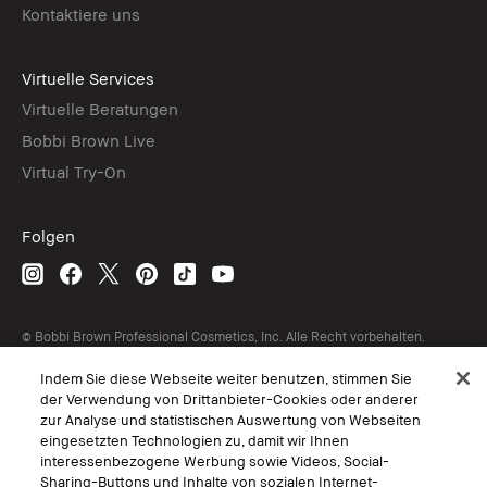
Kontaktiere uns
Virtuelle Services
Virtuelle Beratungen
Bobbi Brown Live
Virtual Try-On
Folgen
© Bobbi Brown Professional Cosmetics, Inc. Alle Recht vorbehalten.
AGB
Indem Sie diese Webseite weiter benutzen, stimmen Sie
Interessen-Basierte Werbung
der Verwendung von Drittanbieter-Cookies oder anderer
Geschäftsbedingungen
Datenschutzerklärung
zur Analyse und statistischen Auswertung von Webseiten
Nutzungsbedingungen
eingesetzten Technologien zu, damit wir Ihnen
Persönliche Einstellungen vornehmen
interessenbezogene Werbung sowie Videos, Social-
Sharing-Buttons und Inhalte von sozialen Internet-