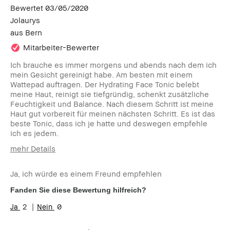
Bewertet
03/05/2020
Jolaurys
aus
Bern
Mitarbeiter-Bewerter
Ich brauche es immer morgens und abends nach dem ich
mein Gesicht gereinigt habe. Am besten mit einem
Wattepad auftragen. Der Hydrating Face Tonic belebt
meine Haut, reinigt sie tiefgründig, schenkt zusätzliche
Feuchtigkeit und Balance. Nach diesem Schritt ist meine
Haut gut vorbereit für meinen nächsten Schritt. Es ist das
beste Tonic, dass ich je hatte und deswegen empfehle
ich es jedem.
mehr Details
Wie alt bist du?
25-34
Ja, ich würde es einem Freund empfehlen
Hauttyp
Normal
Hautton
Mittel - Dunkel
Fanden Sie diese Bewertung hilfreich?
Hautbedürfnis(se)
Ungleichmäßige Hauttöne
2
0
Produktvorteile
Einsteigerprodukt