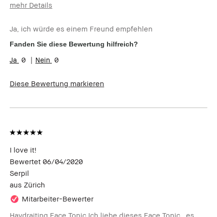
mehr Details
Wie alt bist du?
55-64
Ja, ich würde es einem Freund empfehlen
Hauttyp
Trocken
Hautton
Hell - Mittel
Fanden Sie diese Bewertung hilfreich?
0
0
Diese Bewertung markieren
I love it!
Bewertet
06/04/2020
Serpil
aus
Zürich
Mitarbeiter-Bewerter
Haydraiting Face Tonic Ich liebe dieses Face Tonic , es