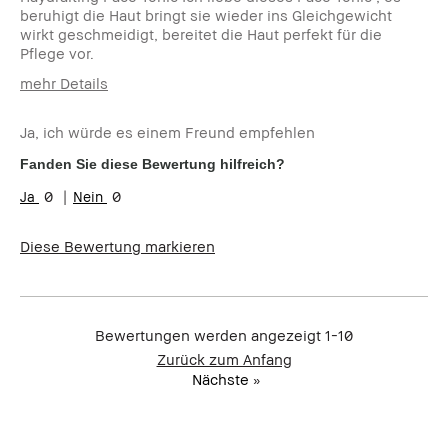
beruhigt die Haut bringt sie wieder ins Gleichgewicht
wirkt geschmeidigt, bereitet die Haut perfekt für die
Pflege vor.
mehr Details
Wie alt bist du?
45-54
Ja, ich würde es einem Freund empfehlen
Hauttyp
Ölig
Hautton
Hell - Mittel
Fanden Sie diese Bewertung hilfreich?
Hautbedürfnis(se)
Anti-Aging, Rötungen,
0
0
Ungleichmäßige Hauttöne
Produktvorteile
Natürlich schmeichelnd, Rasche
Ergebnisse, Tragbar
Diese Bewertung markieren
Bewertungen werden angezeigt
1-10
Zurück zum Anfang
Nächste
»