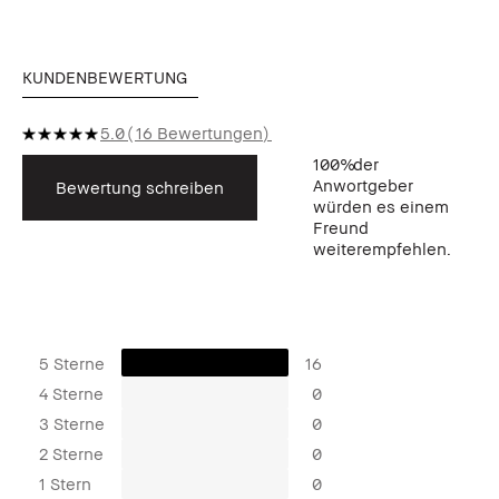
KUNDENBEWERTUNG
5.0
16 Bewertungen
100%
der
Anwortgeber
Bewertung schreiben
würden es einem
Freund
weiterempfehlen.
5 Sterne
16
4 Sterne
0
3 Sterne
0
2 Sterne
0
1 Stern
0