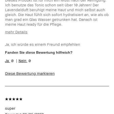
Dieses Produkt ist für mich ein Must nach der Reinigung.
Ich benutze das Tonic schon seit über 10 Jahren! Der
Lavendelduft beruhigt meine Haut und mich selbst auch
gleich. Die Haut fühlt sich sofort hydratisiert an, wie als ob
man grad ein Glas Wasser getrunken hat. Danach ist
meine Haut ready für die Pflege.
mehr Details
Wie alt bist du?
35-44
Ja, ich würde es einem Freund empfehlen
Hauttyp
Trocken
Hautton
Mittel - Dunkel
Fanden Sie diese Bewertung hilfreich?
Hautbedürfnis(se)
Hyperpigmentierung
0
0
Produktvorteile
Rasche Ergebnisse, Tragbar
Diese Bewertung markieren
super