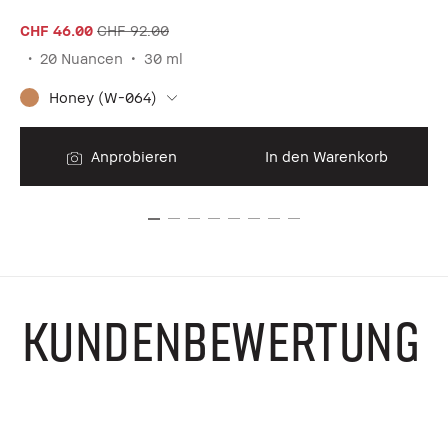
CHF 46.00
CHF 92.00
CH
20 Nuancen
30 ml
Honey (W-064)
Anprobieren
In den Warenkorb
KUNDENBEWERTUNG