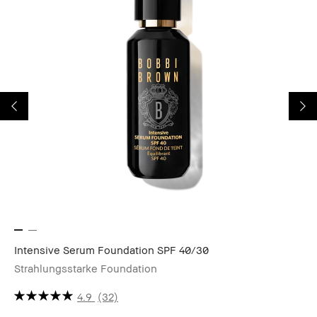
Intensive Serum Foundation SPF 40/30
Sh
Strahlungsstarke Foundation
Ma
4.9
(32)