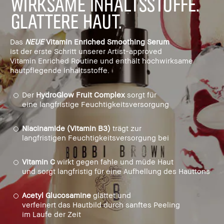
WIRKSAME INHALTSSTOFFE.
GLATTERE HAUT.
Das
NEUE
Vitamin Enriched Smoothing Serum
ist der erste Schritt unserer Artist-approved
Vitamin Enriched Routine und enthält hochwirksame
hautpflegende Inhaltsstoffe.
Der
HydroGlow Fruit Complex
sorgt für
eine langfristige Feuchtigkeitsversorgung
Niacinamide (Vitamin B3)
trägt zur
langfristigen Feuchtigkeitsversorgung bei
Vitamin C
wirkt gegen fahle und müde Haut
und sorgt langfristig für eine Aufhellung des Hauttons
Acetyl Glucosamine
glättet und
verfeinert das Hautbild durch sanftes Peeling
im Laufe der Zeit