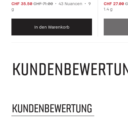
CHF 35.50
CHF 71.00
43 Nuancen
9
CHF 27.00
C
g
1.4 g
In den Warenkorb
KUNDENBEWERTU
KUNDENBEWERTUNG