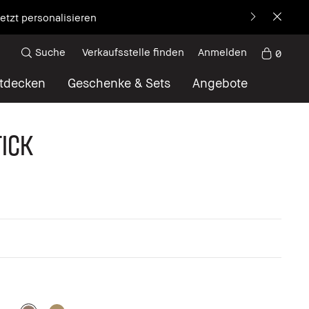
etzt personalisieren
Suche
Verkaufsstelle finden
Anmelden
0
tdecken
Geschenke & Sets
Angebote
ICK