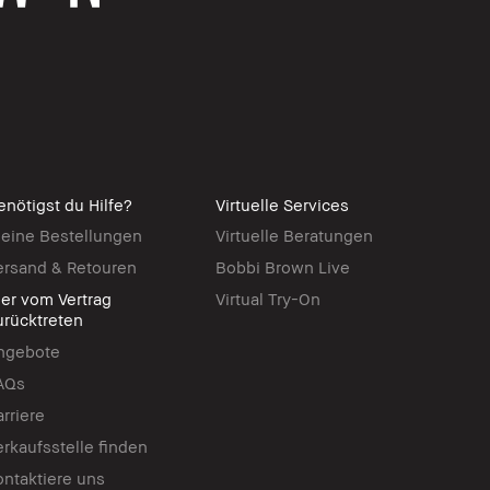
enötigst du Hilfe?
Virtuelle Services
eine Bestellungen
Virtuelle Beratungen
ersand & Retouren
Bobbi Brown Live
ier vom Vertrag
Virtual Try-On
urücktreten
ngebote
AQs
arriere
erkaufsstelle finden
ontaktiere uns