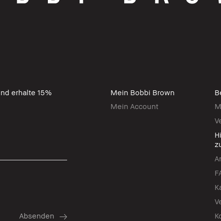
nd erhalte 15%
Mein Bobbi Brown
B
Mein Account
M
V
H
z
A
F
K
V
K