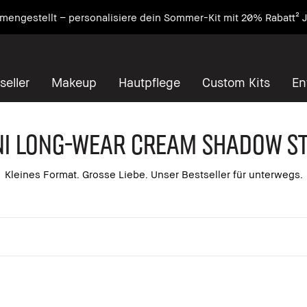
engestellt – personalisiere dein Sommer-Kit mit 20% Rabatt² J
seller
Makeup
Hautpflege
Custom Kits
En
NI LONG-WEAR CREAM SHADOW ST
Kleines Format. Grosse Liebe. Unser Bestseller für unterwegs.