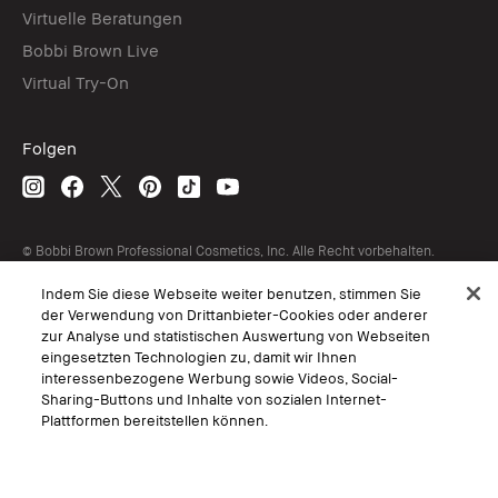
Virtuelle Beratungen
Bobbi Brown Live
Virtual Try-On
Folgen
© Bobbi Brown Professional Cosmetics, Inc. Alle Recht vorbehalten.
AGB
Indem Sie diese Webseite weiter benutzen, stimmen Sie
Interessen-Basierte Werbung
der Verwendung von Drittanbieter-Cookies oder anderer
Geschäftsbedingungen
Datenschutzerklärung
zur Analyse und statistischen Auswertung von Webseiten
Nutzungsbedingungen
eingesetzten Technologien zu, damit wir Ihnen
Persönliche Einstellungen vornehmen
interessenbezogene Werbung sowie Videos, Social-
Sharing-Buttons und Inhalte von sozialen Internet-
Plattformen bereitstellen können.