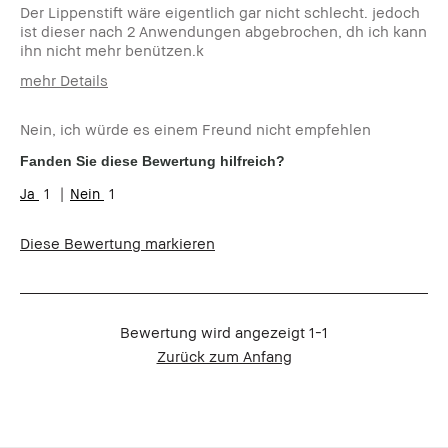
Der Lippenstift wäre eigentlich gar nicht schlecht. jedoch
ist dieser nach 2 Anwendungen abgebrochen, dh ich kann
ihn nicht mehr benützen.k
mehr Details
Wie alt bist du?
55-64
Nein, ich würde es einem Freund nicht empfehlen
Hauttyp
Normal
Hautton
Mittel - Dunkel
Fanden Sie diese Bewertung hilfreich?
Hautbedürfnis(se)
Anti-Aging
1
1
Hast du einen Anreiz oder eine
Nein
Belohnung für diese Bewertung
Diese Bewertung markieren
erhalten?
Bewertung wird angezeigt
1-1
Zurück zum Anfang