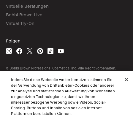
Virtuelle Beratungen
Bobbi Brown Live
Virtual Try-On
Folgen
© Bobbi Brown Professional Cosmetics, Inc. Alle Recht vorbehalten.
AGB
Indem Sie diese Webseite weiter benutzen, stimmen Sie
Interessen-Basierte Werbung
der Verwendung von Drittanbieter-Cookies oder anderer
Geschäftsbedingungen
Datenschutzerklärung
zur Analyse und statistischen Auswertung von Webseiten
Nutzungsbedingungen
eingesetzten Technologien zu, damit wir Ihnen
Persönliche Einstellungen vornehmen
interessenbezogene Werbung sowie Videos, Social-
Sharing-Buttons und Inhalte von sozialen Internet-
Plattformen bereitstellen können.