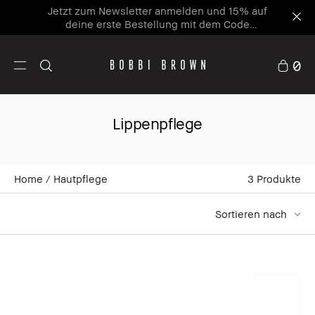
Jetzt zum Newsletter anmelden und 15% auf
deine erste Bestellung mit dem Code
WELCOME15⁴ sichern
0
Lippenpflege
Home
Hautpflege
3
Produkte
Sortieren nach