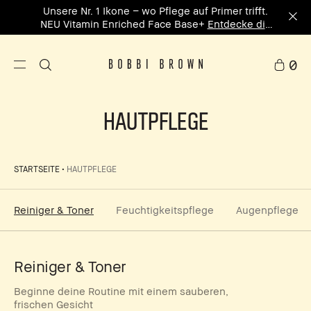
In 5 Minuten zusammengestellt – personalisiere
dein Sommer-Kit mit 20% Rabatt² Jetzt
personalisieren
0
HAUTPFLEGE
STARTSEITE
HAUTPFLEGE
Reiniger & Toner
Feuchtigkeitspflege
Augenpflege
Reiniger & Toner
Beginne deine Routine mit einem sauberen,
frischen Gesicht