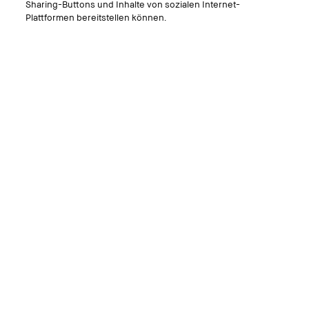
Sharing-Buttons und Inhalte von sozialen Internet-
Blush Brush
Plattformen bereitstellen können.
Luxuriös weicher Wangenpinsel
3.0
(3)
CHF 75.00
1 Stk
In den Warenkorb