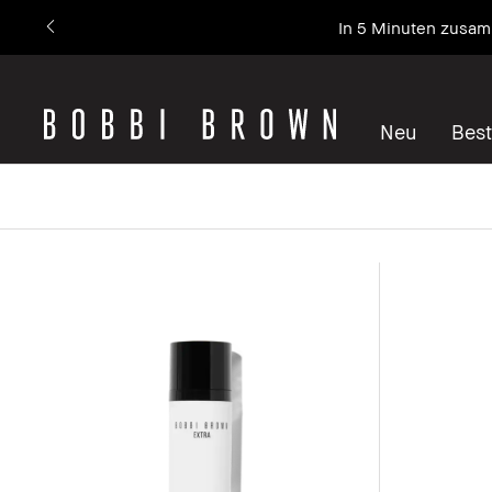
In 5 Minuten zusamm
Neu
Best