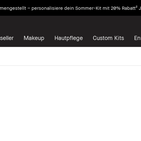
engestellt – personalisiere dein Sommer-Kit mit 20% Rabatt² J
seller
Makeup
Hautpflege
Custom Kits
En