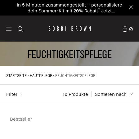
In 5 Minuten zusammengestellt – personalisiere
dein Sommer-Kit mit 20% Rabatt² Jetzt
personalisieren
0
Feuchtigkeitspflege
STARTSEITE
HAUTPFLEGE
FEUCHTIGKEITSPFLEGE
Filter
10
 Produkte
Sortieren nach
Bestseller